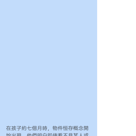
在孩子約七個月時，物件恒存概念開
始出現，他們明白即使看不見某人或