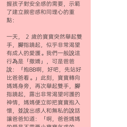
握孩子對安全感的需要，示範
了建立親密感和同理心的重
點：
一天， 2 歲的寶寶突然舉起雙
手，腳指蹺起，似乎非常渴望
有成人的愛護。我們一般說這
行為是「撒嬌」，可是爸爸
說：「抱BB啊，好吧，先站好
比爸爸看。」此刻，寶寶轉向
媽媽身旁，再次舉起雙手，腳
指蹺起，露出非常渴望呵護的
神情，媽媽便立即把寶寶抱入
懷，並說出感人和無私的說話
讓爸爸知道：「啊，爸爸媽媽