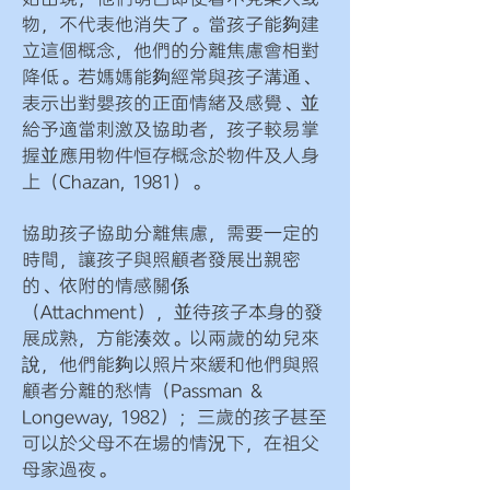
物，不代表他消失了。當孩子能夠建
立這個概念，他們的分離焦慮會相對
降低。若媽媽能夠經常與孩子溝通、
表示出對嬰孩的正面情緒及感覺、並
給予適當刺激及協助者，孩子較易掌
握並應用物件恒存概念於物件及人身
上（Chazan, 1981）。
協助孩子協助分離焦慮，需要一定的
時間，讓孩子與照顧者發展出親密
的、依附的情感關係
（Attachment），並待孩子本身的發
展成熟，方能湊效。以兩歲的幼兒來
說，他們能夠以照片來緩和他們與照
顧者分離的愁情（Passman &
Longeway, 1982）；三歲的孩子甚至
可以於父母不在場的情況下，在祖父
母家過夜。