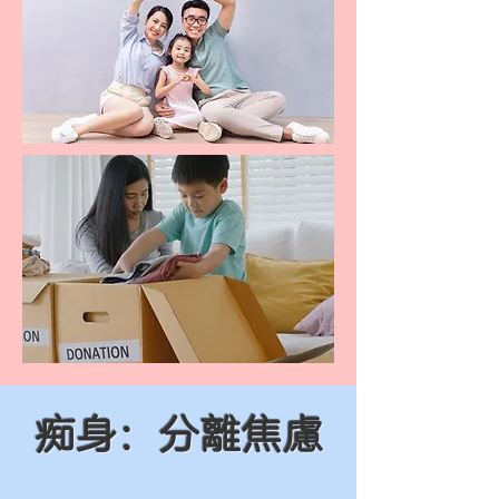
痴身：分離焦慮