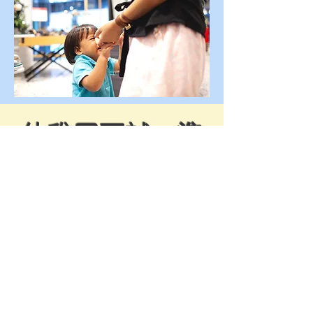
幼稚園面試：準
備篇