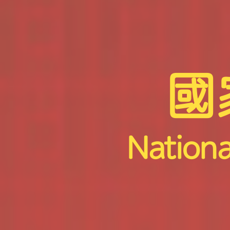
國
Nationa