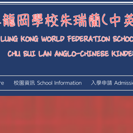
龍岡學校朱瑞蘭(中英
LUNG KONG WORLD FEDERATION SCHO
CHU SUI LAN ANGLO-CHINESE KIND
re
校園資訊 School Information
入學申請 Admissi