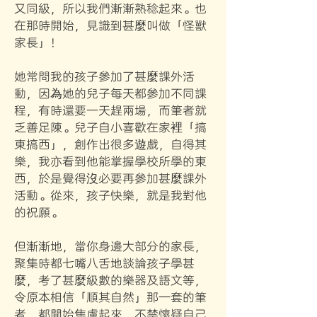
又同級，所以我們漸漸熟稔起來。也
在那時開始，見識到甚麼叫做「怪獸
家長」！
她常問我的孩子參加了甚麼課外活
動，因為她的兒子每天都參加不同課
程，有時還要一天趕兩場，而筆者就
乏善足陳。兒子自小喜歡在家裡「搞
東搞西」，創作出很多遊戲，自得其
樂，我亦看到他能掌握學校所學的東
西，於是覺得沒必要再參加甚麼課外
活動。從來，孩子快樂，就是我對他
的祝願。
但漸漸地，當你身邊大部分的家長，
聚集時都七嘴八舌地談論孩子學甚
麼，考了甚麼級數的樂器及語文等，
令原本相信「順其自然」那一套的筆
者，都開始焦慮起來，不禁懷疑自己